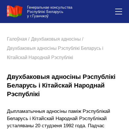
Генеральнае консульства
Рэспублікі Беларусь
у г.Гуанчжоў
Галоўная /
Двухбаковыя адносіны /
Двухбаковыя адносіны Рэспублікі Беларусь і
Кітайскай Народнай Рэспублікі
Двухбаковыя адносіны Рэспублікі
Беларусь і Кітайскай Народнай
Рэспублікі
Дыпламатычныя адносіны паміж Рэспублікай
Беларусь і Кітайскай Народнай Рэспублікай
усталяваны 20 студзеня 1992 года. Падчас