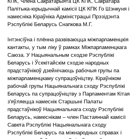
КПК, Члена Сакратарыята ЦК КПК, Сакратара
Палітыка-юрыдычнай камісіі ЦК КПК Го Шэнкуня і
намесніка Кіраўніка Адміністрацыі Прэзідэнта
Рэспублікі Беларусь Снапкова М.Г.
Інтэнсіўна і плённа развіваюцца міжпарламенцкія
кантакты, у тым ліку ў рамках Міжпарламенцкага
Саюза. У Нацыянальным сходзе Рэспублікі
Беларусь і Ўсекітайскім сходзе народных
прадстаўнікоў дзейнічаюць рабочыя групы па
міжпарламенцкаму супрацоўніцтву. Кіраўніком
рабочай групы Нацыянальнага сходу Рэспублікі
Беларусь па супрацоўніцтву з Парламентам Кітая
з'яўляецца намеснік Старшыні Палаты
прадстаўнікоў Нацыянальнага сходу Рэспублікі
Беларусь, намеснікам – член Пастаяннай камісіі
Савета Рэспублікі Нацыянальнага сходу
Рэспублікі Беларусь па міжнародных справах і