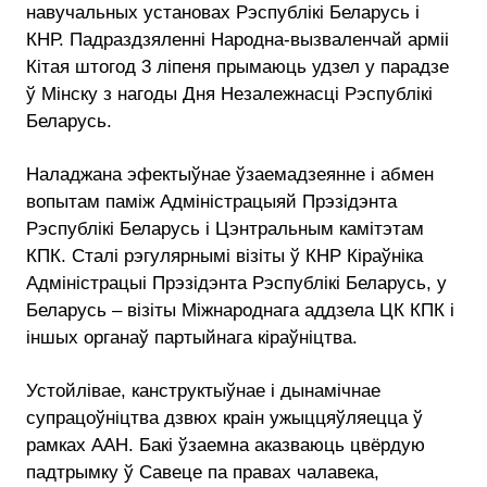
навучальных установах Рэспублікі Беларусь і
КНР. Падраздзяленні Народна-вызваленчай арміі
Кітая штогод 3 ліпеня прымаюць удзел у парадзе
ў Мінску з нагоды Дня Незалежнасці Рэспублікі
Беларусь.
Наладжана эфектыўнае ўзаемадзеянне і абмен
вопытам паміж Адміністрацыяй Прэзідэнта
Рэспублікі Беларусь і Цэнтральным камітэтам
КПК. Сталі рэгулярнымі візіты ў КНР Кіраўніка
Адміністрацыі Прэзідэнта Рэспублікі Беларусь, у
Беларусь – візіты Міжнароднага аддзела ЦК КПК і
іншых органаў партыйнага кіраўніцтва.
Устойлівае, канструктыўнае і дынамічнае
супрацоўніцтва дзвюх краін ужыццяўляецца ў
рамках ААН. Бакі ўзаемна аказваюць цвёрдую
падтрымку ў Савеце па правах чалавека,