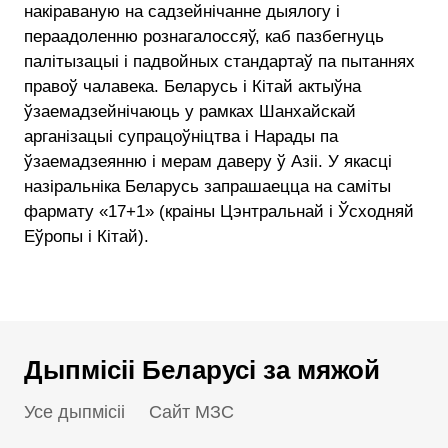
накіраваную на садзейнічанне дыялогу і
пераадоленню рознагалоссяў, каб пазбегнуць
палітызацыі і падвойных стандартаў па пытаннях
правоў чалавека. Беларусь і Кітай актыўна
ўзаемадзейнічаюць у рамках Шанхайскай
арганізацыі супрацоўніцтва і Нарады па
ўзаемадзеянню і мерам даверу ў Азіі. У якасці
назіральніка Беларусь запрашаецца на саміты
фармату «17+1» (краіны Цэнтральнай і Ўсходняй
Еўропы і Кітай).
Дыпмісіі Беларусі за мяжой
Усе дыпмісіі
Сайт МЗС