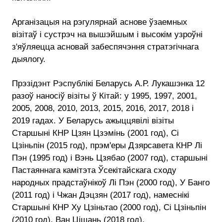
Арганізацыя на рэгулярнай аснове ўзаемных
візітаў і сустрэч на вышэйшым і высокім узроўні
з'яўляецца асновай забеспячэння стратэгічнага
дыялогу.
Прэзідэнт Рэспублікі Беларусь А.Р. Лукашэнка 12
разоў наносіў візіты ў Кітай: у 1995, 1997, 2001,
2005, 2008, 2010, 2013, 2015, 2016, 2017, 2018 і
2019 гадах. У Беларусь ажыццявілі візіты
Старшыні КНР Цзян Цзэмінь (2001 год), Сі
Цзіньпін (2015 год), прэм'еры Дзярсавета КНР Лі
Пэн (1995 год) і Вэнь Цзябао (2007 год), старшыні
Пастаяннага камітэта Ўсекітайскага сходу
народных прадстаўнікоў Лі Пэн (2000 год), У Банго
(2011 год) і Чжан Дэцзян (2017 год), намеснікі
Старшыні КНР Ху Цзіньтао (2000 год), Сі Цзіньпін
(2010 год), Ван Цішань (2018 год).