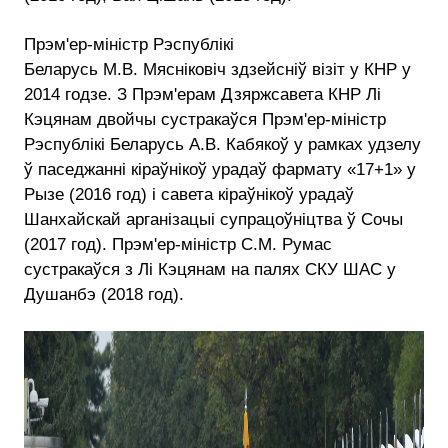
Прэм'ер-міністр Рэспублікі
Беларусь М.В. Мясніковіч здзейсніў візіт у КНР у
2014 годзе. З Прэм'ерам Дзяржсавета КНР Лі
Кэцянам двойчы сустракаўся Прэм'ер-міністр
Рэспублікі Беларусь А.В. Кабякоў у рамках удзелу
ў паседжанні кіраўнікоў урадаў фармату «17+1» у
Рызе (2016 год) і савета кіраўнікоў урадаў
Шанхайскай арганізацыі супрацоўніцтва ў Сочы
(2017 год). Прэм'ер-міністр С.М. Румас
сустракаўся з Лі Кэцянам на палях СКУ ШАС у
Душанбэ (2018 год).