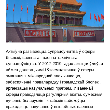
Актыўна развіваецца супрацоўніцтва ў сферы
бяспекі, ваеннага і ваенна-тэхнічнага
супрацоўніцтва. У 2017-2019 гадах ажыццяўляўся
абмен дэлегацыямі і ўзаемадзеянне ў сферы
змагання з міжнароднай злачыннасцю,
забеспячэнні правапарадку і грамадскай бяспекі,
арганізацыі навучальных праграм. У ваеннай
сферы праводзяцца рэгулярныя візіты, сумесныя
вучэнні, беларускія і кітайскія вайскоўцы
праходзяць навучанне ў вышэйшых ваенных