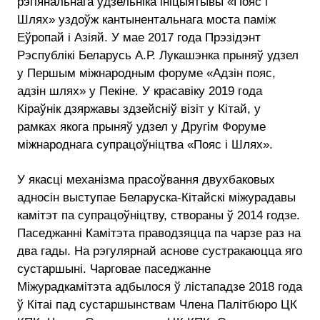
рэгіянальнага ўдзельніка ініцыятывы «Пояс і
Шлях» уздоўж кантынентальнага моста паміж
Еўропай і Азіяй. У мае 2017 года Прэзідэнт
Рэспублікі Беларусь А.Р. Лукашэнка прыняў удзел
у Першым міжнародным форуме «Адзін пояс,
адзін шлях» у Пекіне. У красавіку 2019 года
Кіраўнік дзяржавы здзейсніў візіт у Кітай, у
рамках якога прыняў удзел у Другім Форуме
міжнароднага супрацоўніцтва «Пояс і Шлях».
У якасці механізма прасоўвання двухбаковых
адносін выступае Беларуска-Кітайскі міжурадавы
камітэт па супрацоўніцтву, створаны ў 2014 годзе.
Паседжанні Камітэта праводзяцца па чарзе раз на
два гады. На рэгулярнай аснове сустракаюцца яго
сустаршыні. Чарговае паседжанне
Міжурадкамітэта адбылося ў лістападзе 2018 года
ў Кітаі пад сустаршынствам Члена Палітбюро ЦК