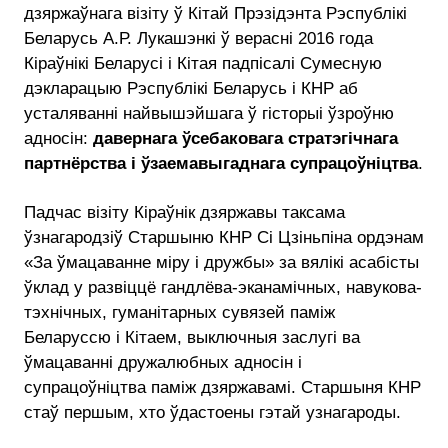
дзяржаўнага візіту ў Кітай Прэзідэнта Рэспублікі
Беларусь А.Р. Лукашэнкі ў верасні 2016 года
Кіраўнікі Беларусі і Кітая падпісалі Сумесную
дэкларацыю Рэспублікі Беларусь і КНР аб
усталяванні найвышэйшага ў гісторыі ўзроўню
адносін:
давернага ўсебаковага стратэгічнага
партнёрства і ўзаемавыгаднага супрацоўніцтва
.
Падчас візіту Кіраўнік дзяржавы таксама
ўзнагародзіў Старшыню КНР Сі Цзіньпіна ордэнам
«За ўмацаванне міру і дружбы» за вялікі асабісты
ўклад у развіццё гандлёва-эканамічных, навукова-
тэхнічных, гуманітарных сувязей паміж
Беларуссю і Кітаем, выключныя заслугі ва
ўмацаванні дружалюбных адносін і
супрацоўніцтва паміж дзяржавамі. Старшыня КНР
стаў першым, хто ўдастоены гэтай узнагароды.