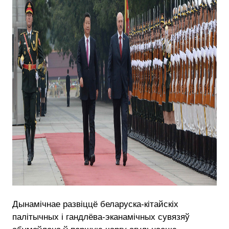
Дынамічнае развіццё беларуска-кітайскіх
палітычных і гандлёва-эканамічных сувязяў