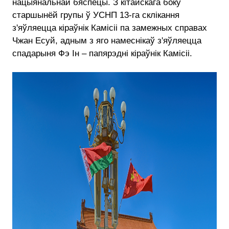
нацыянальнай бяспецы. З кітайскага боку
старшынёй групы ў УСНП 13-га склікання
з'яўляецца кіраўнік Камісіі па замежных справах
Чжан Есуй, адным з яго намеснікаў з'яўляецца
спадарыня Фэ Ін – папярэдні кіраўнік Камісіі.