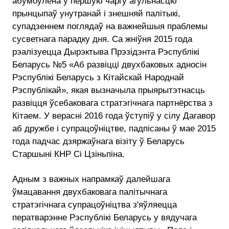
абумоўлена ў першую чаргу агульнасцю
прынцыпаў унутранай і знешняй палітыкі,
супадзеннем поглядаў на важнейшыя праблемы
сусветнага парадку дня. Са жніўня 2015 года
рэалізуецца Дырэктыва Прэзідэнта Рэспублікі
Беларусь №5 «Аб развіцці двухбаковых адносін
Рэспублікі Беларусь з Кітайскай Народнай
Рэспублікай», якая вызначыла прыярытэтнасць
развіцця ўсебаковага стратэгічнага партнёрства з
Кітаем. У верасні 2016 года ўступіў у сілу Дагавор
аб дружбе і супрацоўніцтве, падпісаны ў мае 2015
года падчас дзяржаўнага візіту ў Беларусь
Старшыні КНР Сі Цзіньпіна.
Адным з важных напрамкаў далейшага
ўмацавання двухбаковага палітычнага
стратэгічнага супрацоўніцтва з'яўляецца
ператварэнне Рэспублікі Беларусь у вядучага