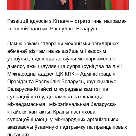
Развіццё адносін з Кітаем – стратэгічны напрамак
знешняй палітыкі Рэспублікі Беларусь.
Паміж бакамі створаны механізмы рэгулярных
абменаў візітамі на вышэйшым і высокім
узроўнях, вядзецца актыўны міжпарламенцкі
дыялог, ажыццяўляецца супрацоўніцтва па лініі
Міжнародны аддзел ЦК КПК – Адміністрацыя
Прэзідэнта Рэспублікі Беларусь, функцыянуе
Беларуска-Кітайскі міжурадавы камітэт па
супрацоўніцтву, дынамічна развіваюцца
міжведамасныя і міжрэгіянальныя беларуска-
кітайскія кантакты. Краіны паспяхова
супрацоўнічаюць у міжнародных арганізацыях,
аказваючы ўзаемную падтрымку па прынцыповых
пытаннях.