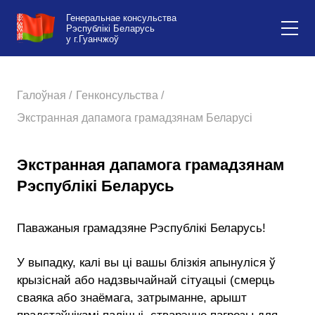
Генеральнае консульства
Рэспублікі Беларусь
у г.Гуанчжоў
Галоўная /
Генконсульства /
Экстранная дапамога грамадзянам Беларусі
Экстранная дапамога грамадзянам
Рэспублікі Беларусь
Паважаныя грамадзяне Рэспублікі Беларусь!
У выпадку, калі вы ці вашы блізкія апынуліся ў
крызіснай або надзвычайнай сітуацыі (смерць
сваяка або знаёмага, затрыманне, арышт