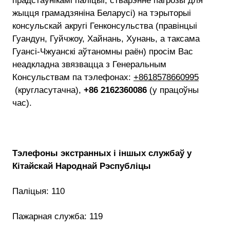
прадстаўнікамі паліцыі, стварэнне пагрозы для
жыцця грамадзяніна Беларусі) на тэрыторыі
консульскай акругі Генконсульства (правінцыі
Гуандун, Гуйчжоу, Хайнань, Хунань, а таксама
Гуансі-Чжуанскі аўтаномны раён) просім Вас
неадкладна звязвацца з Генеральным
Консульствам па тэлефонах:
+8618578660995
(кругласутачна),
+86 2162360086
(у працоўны
час).
Тэлефоны экстранных і іншых службаў у
Кітайскай Народнай Рэспубліцы
Паліцыя: 110
Пажарная служба: 119