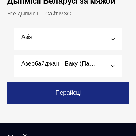
Дыпмісіі Беларусі за мяжой
Усе дыпмісіі
Сайт МЗС
Азія
Азербайджан - Баку (Пасольства)
Перайсці